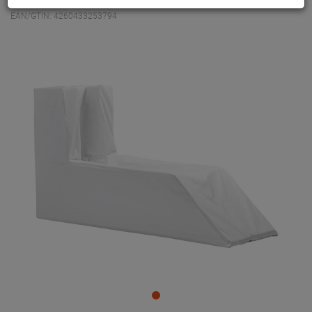
EAN/GTIN: 4260433253794