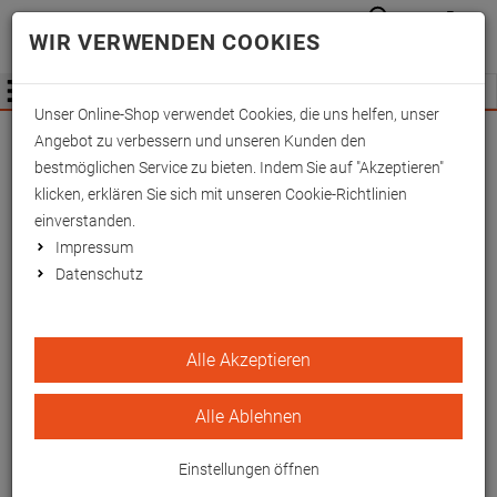
Anmelden
Waren
Merkzettel
0
WIR VERWENDEN COOKIES
aufkla
aufklappen
Fachhändler Information
Menü
Unser Online-Shop verwendet Cookies, die uns helfen, unser
Wichtige Änderung für Fachhändler zum
Angebot zu verbessern und unseren Kunden den
01.09.2026 -
Mehr Informationen hier
bestmöglichen Service zu bieten. Indem Sie auf "Akzeptieren"
klicken, erklären Sie sich mit unseren Cookie-Richtlinien
einverstanden.
Impressum
Datenschutz
Komfort-Bezüge für
Alle Akzeptieren
Beinschienen, weiß zu Art.
1533100 bis -01
Alle Ablehnen
Pflegeleichter Bezug mit
Einstellungen öffnen
wasserundurchlässiger Oberfläche