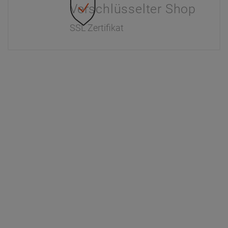
Verschlüsselter Shop
SSL Zertifikat
Information
Interaktiver Katalog
Downloads
Zahlung & Versand
Newsletter
Händlerinformationen
Dr. Paul Koch
Unser Unternehmen