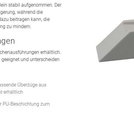
Bein stabil aufgenommen. Der
agerung, während die
dazu beitragen kann, die
ung zu mindern.
ngen
ächenausführungen erhältlich.
g geeignet und unterscheiden
passende Überzüge aus
t erhältlich
er PU-Beschichtung zum