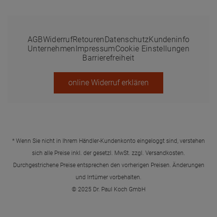
AGB
Widerruf
Retouren
Datenschutz
Kundeninfo
Unternehmen
Impressum
Cookie Einstellungen
Barrierefreiheit
online Widerruf erklären
* Wenn Sie nicht in Ihrem Händler-Kundenkonto eingeloggt sind, verstehen
sich alle Preise inkl. der gesetzl. MwSt. zzgl.
Versandkosten
.
Durchgestrichene Preise entsprechen den vorherigen Preisen. Änderungen
und Irrtümer vorbehalten.
© 2025 Dr. Paul Koch GmbH