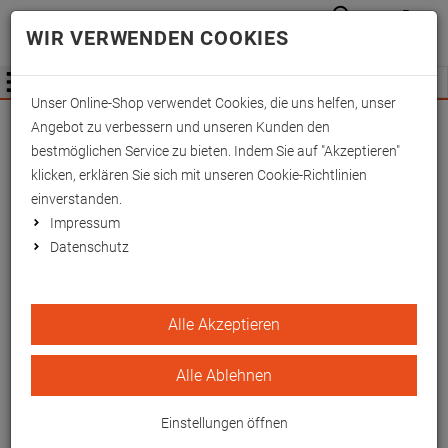
Anmelden
Waren
Merkzettel
0
WIR VERWENDEN COOKIES
aufkla
aufklappen
Fachhändler Information
Menü
Unser Online-Shop verwendet Cookies, die uns helfen, unser
Wichtige Änderung für Fachhändler zum
Angebot zu verbessern und unseren Kunden den
01.09.2026 -
Mehr Informationen hier
bestmöglichen Service zu bieten. Indem Sie auf "Akzeptieren"
klicken, erklären Sie sich mit unseren Cookie-Richtlinien
einverstanden.
Impressum
Datenschutz
Flachlagerungsschiene für
Alle Akzeptieren
Erwachsene 80x25cm, PU-
beschichtet
Alle Ablehnen
Flachlagerung mit Fußführung und seitlicher
Einstellungen öffnen
Stabilisierung