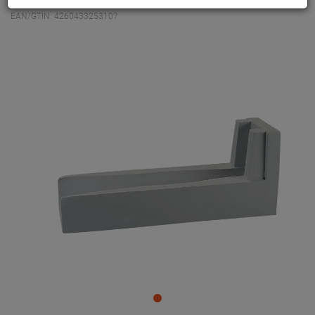
EAN/GTIN: 4260433253107