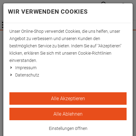
Anmelden
Waren
Merkzettel
0
WIR VERWENDEN COOKIES
aufkla
aufklappen
Fachhändler Information
Menü
Unser Online-Shop verwendet Cookies, die uns helfen, unser
Wichtige Änderung für Fachhändler zum
Angebot zu verbessern und unseren Kunden den
01.09.2026 -
Mehr Informationen hier
bestmöglichen Service zu bieten. Indem Sie auf "Akzeptieren"
klicken, erklären Sie sich mit unseren Cookie-Richtlinien
einverstanden.
Impressum
Datenschutz
Flachlagerungsschienen
Alle Akzeptieren
Erwachsene 75x25 cm, PU-
beschichtet
Alle Ablehnen
Zur stabilen Lagerung des gestreckten
Einstellungen öffnen
Beins