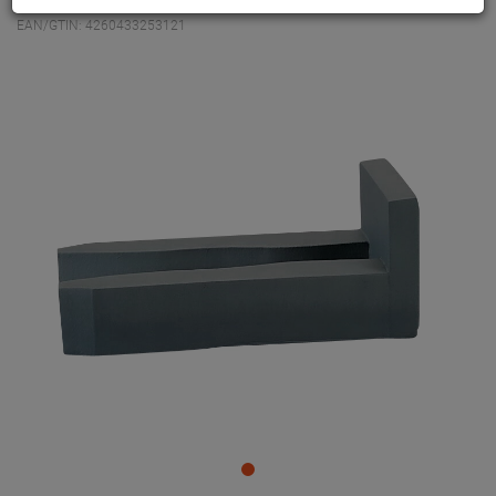
EAN/GTIN: 4260433253121