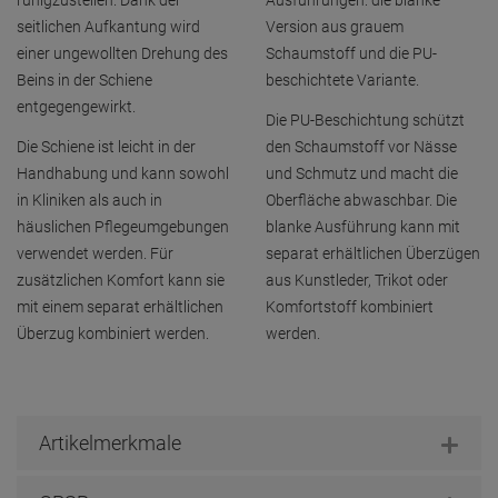
ruhigzustellen. Dank der
Ausführungen: die blanke
seitlichen Aufkantung wird
Version aus grauem
einer ungewollten Drehung des
Schaumstoff und die PU-
Beins in der Schiene
beschichtete Variante.
entgegengewirkt.
Die PU-Beschichtung schützt
Die Schiene ist leicht in der
den Schaumstoff vor Nässe
Handhabung und kann sowohl
und Schmutz und macht die
in Kliniken als auch in
Oberfläche abwaschbar. Die
häuslichen Pflegeumgebungen
blanke Ausführung kann mit
verwendet werden. Für
separat erhältlichen Überzügen
zusätzlichen Komfort kann sie
aus Kunstleder, Trikot oder
mit einem separat erhältlichen
Komfortstoff kombiniert
Überzug kombiniert werden.
werden.
Artikelmerkmale