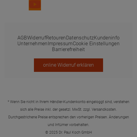
AGB
Widerruf
Retouren
Datenschutz
Kundeninfo
Unternehmen
Impressum
Cookie Einstellungen
Barrierefreiheit
online Widerruf erklären
* Wenn Sie nicht in Ihrem Händler-Kundenkonto eingeloggt sind, verstehen
sich alle Preise inkl. der gesetzl. MwSt. zzgl.
Versandkosten
.
Durchgestrichene Preise entsprechen den vorherigen Preisen. Änderungen
und Irrtümer vorbehalten.
© 2025 Dr. Paul Koch GmbH