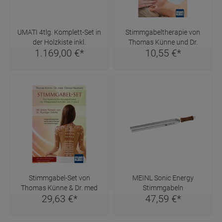
UMATI 4tlg. Komplett-Set in
Stimmgabeltherapie von
der Holzkiste inkl.
Thomas Künne und Dr.
1.169,
00
€
*
10,
55
€
*
Richtwerkzeug
Patricia Nischwitz
Stimmgabel-Set von
MEINL Sonic Energy
Thomas Künne & Dr. med
Stimmgabeln
29,
63
€
*
47,
59
€
*
Patricia Nischwitz