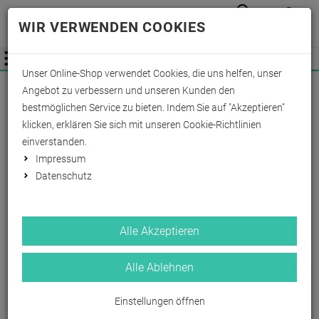
Anmelden
Waren
Merkzettel
0
WIR VERWENDEN COOKIES
aufkla
aufklappen
Fachhändler Information
Menü
Unser Online-Shop verwendet Cookies, die uns helfen, unser
Wichtige Änderung für Fachhändler zum
Angebot zu verbessern und unseren Kunden den
01.09.2026 -
Mehr Informationen hier
bestmöglichen Service zu bieten. Indem Sie auf "Akzeptieren"
klicken, erklären Sie sich mit unseren Cookie-Richtlinien
einverstanden.
Impressum
Datenschutz
Alle Akzeptieren
Alle Ablehnen
Einstellungen öffnen