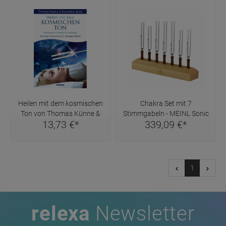
Heilen mit dem kosmischen
Chakra Set mit 7
Ton von Thomas Künne &
Stimmgabeln - MEINL Sonic
13,
73
€
*
339,
09
€
*
Roswitha Stark
Energy
1
relexa
Newsletter