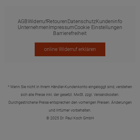
AGB
Widerruf
Retouren
Datenschutz
Kundeninfo
Unternehmen
Impressum
Cookie Einstellungen
Barrierefreiheit
online Widerruf erklären
* Wenn Sie nicht in Ihrem Händler-Kundenkonto eingeloggt sind, verstehen
sich alle Preise inkl. der gesetzl. MwSt. zzgl.
Versandkosten
.
Durchgestrichene Preise entsprechen den vorherigen Preisen. Änderungen
und Irrtümer vorbehalten.
© 2025 Dr. Paul Koch GmbH