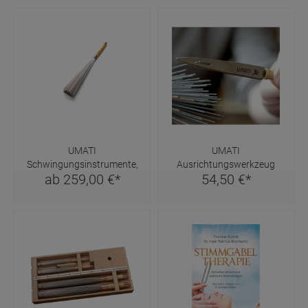
UMATI
UMATI
Schwingungsinstrumente,
Ausrichtungswerkzeug
ab
259,
00
€
*
54,
50
€
*
verschiedene Größen