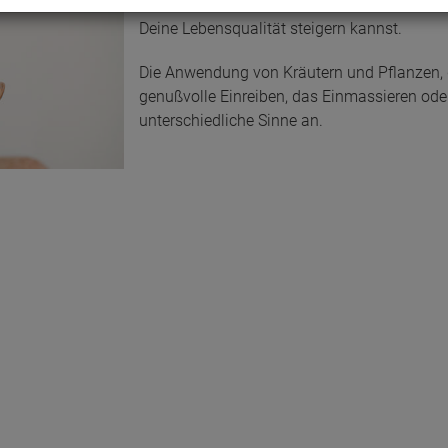
Relexa möchte Dir eine Auswahl an Produkt
Deine Lebensqualität steigern kannst.
Die Anwendung von Kräutern und Pflanzen, du
genußvolle Einreiben, das Einmassieren oder
unterschiedliche Sinne an.