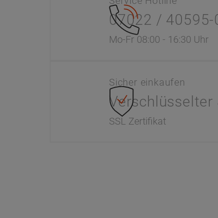
Service Hotline
07022 / 40595-
Mo-Fr 08:00 - 16:30 Uhr
Sicher einkaufen
Verschlüsselter
SSL Zertifikat
Information
Dr. Paul 
Interaktiver Katalog
Unser Unte
Downloads
Werksverka