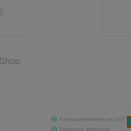
0
 Shop
Koch
Qualität & Service
F
rnehmen
Familienunternehmen seit 1897
uf
Persönliche, telefonische