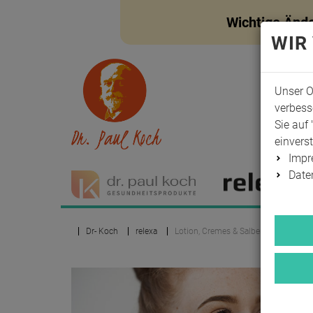
Wichtige Änd
WIR
Unser O
verbess
Sie auf 
einvers
Imp
Date
Dr- Koch
relexa
Lotion, Cremes & Salben