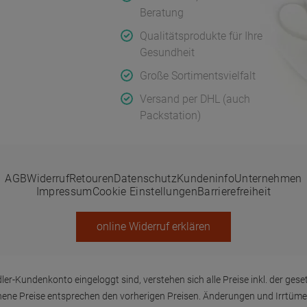
Beratung
Qualitätsprodukte für Ihre
ge Fragen
Gesundheit
Große Sortimentsvielfalt
serklärungen
Versand per DHL (auch
Packstation)
AGB
Widerruf
Retouren
Datenschutz
Kundeninfo
Unternehmen
Impressum
Cookie Einstellungen
Barrierefreiheit
online Widerruf erklären
ler-Kundenkonto eingeloggt sind, verstehen sich alle Preise inkl. der geset
ene Preise entsprechen den vorherigen Preisen. Änderungen und Irrtüme