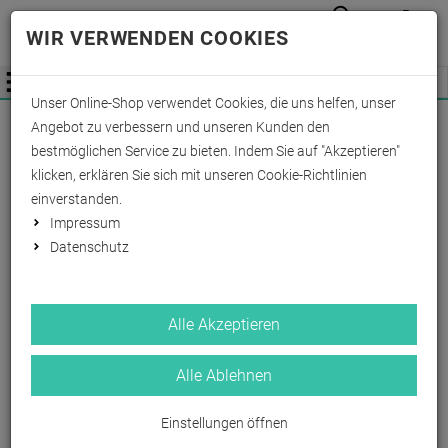
Anmelden
Waren
Merkzettel
0
WIR VERWENDEN COOKIES
aufkla
aufklappen
Fachhändler Information
Menü
Unser Online-Shop verwendet Cookies, die uns helfen, unser
Wichtige Änderung für Fachhändler zum
Angebot zu verbessern und unseren Kunden den
01.09.2026 -
Mehr Informationen hier
bestmöglichen Service zu bieten. Indem Sie auf "Akzeptieren"
klicken, erklären Sie sich mit unseren Cookie-Richtlinien
einverstanden.
Impressum
Datenschutz
.
Alle Akzeptieren
Alle Ablehnen
128
1
Einstellungen öffnen