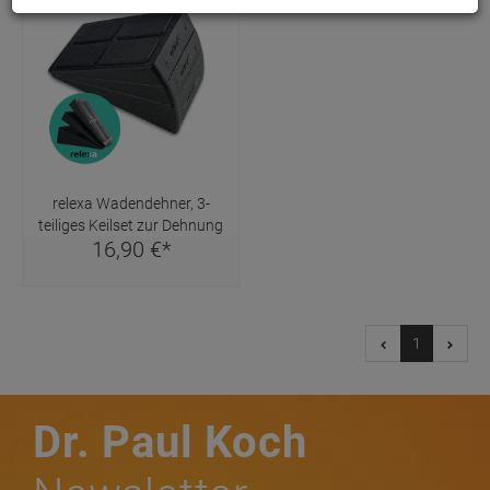
relexa Wadendehner, 3-
teiliges Keilset zur Dehnung
16,
90
€
*
1
Dr. Paul Koch