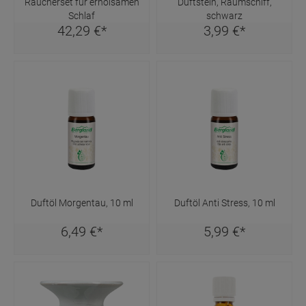
Räucherset für erholsamen
Duftstein, Raumschiff,
Schlaf
schwarz
42,
29
€
*
3,
99
€
*
Duftöl Morgentau, 10 ml
Duftöl Anti Stress, 10 ml
6,
49
€
*
5,
99
€
*