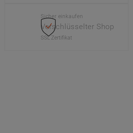
Sicher einkaufen
Verschlüsselter Shop
SSL Zertifikat
Information
Interaktiver Katalog
Downloads
Zahlung & Versand
Newsletter
Händlerinformationen