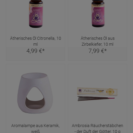
Ätherisches Öl Citronella, 10
Ätherisches Öl aus
ml
Zirbelkiefer, 10 ml
4,
99
€
*
7,
99
€
*
Aromalampe aus Keramik,
Ambrosia Räucherstäbchen
weiß
- der Duft der Götter, 10 g