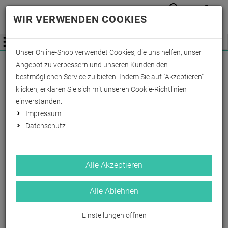
Anmelden
Waren
Merkzettel
0
WIR VERWENDEN COOKIES
aufkla
aufklappen
Fachhändler Information
Menü
Unser Online-Shop verwendet Cookies, die uns helfen, unser
Wichtige Änderung für Fachhändler zum
Angebot zu verbessern und unseren Kunden den
01.09.2026 -
Mehr Informationen hier
bestmöglichen Service zu bieten. Indem Sie auf "Akzeptieren"
klicken, erklären Sie sich mit unseren Cookie-Richtlinien
einverstanden.
Impressum
Datenschutz
Alle Akzeptieren
Alle Ablehnen
Einstellungen öffnen