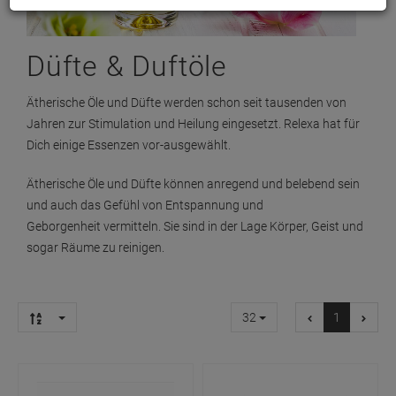
Düfte & Duftöle
Ätherische Öle und Düfte werden schon seit tausenden von
Jahren zur Stimulation und Heilung eingesetzt. Relexa hat für
Dich einige Essenzen vor-ausgewählt.
Ätherische Öle und Düfte können anregend und belebend sein
und auch das Gefühl von Entspannung und
Geborgenheit vermitteln. Sie sind in der Lage Körper, Geist und
sogar Räume zu reinigen.
32
1