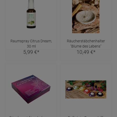
Raumspray Citrus Dream,
Räucherstäbchenhalter
30 ml
"Blume des Lebens"
5,
99
€
*
10,
49
€
*