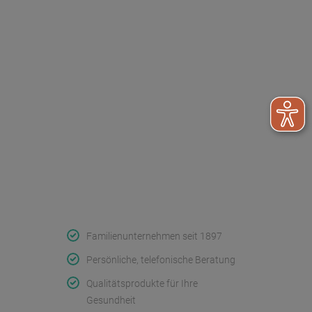
Dr. Paul Koch
Unser Unternehmen
Werksverkauf
Kontakt
FAQ - Häufige Fragen
Wir helfen
Konformitätserklärungen
Qualität & Service
Familienunternehmen seit 1897
Persönliche, telefonische Beratung
Qualitätsprodukte für Ihre
Gesundheit