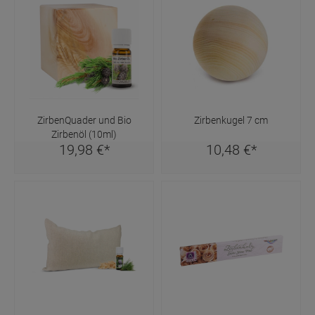
ZirbenQuader und Bio
Zirbenkugel 7 cm
Zirbenöl (10ml)
19,
98
€
*
10,
48
€
*