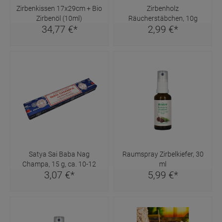
Zirbenkissen 17x29cm + Bio
Zirbenholz
Zirbenöl (10ml)
Räucherstäbchen, 10g
34,
77
€
*
2,
99
€
*
Satya Sai Baba Nag
Raumspray Zirbelkiefer, 30
Champa, 15 g, ca. 10-12
ml
3,
07
€
*
5,
99
€
*
Räucherstäbchen