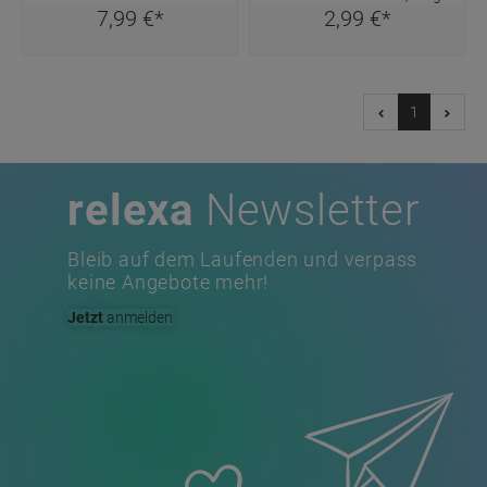
7,
99
€
*
2,
99
€
*
1
relexa
Newsletter
Bleib auf dem Laufenden und verpass
keine Angebote mehr!
Jetzt
anmelden