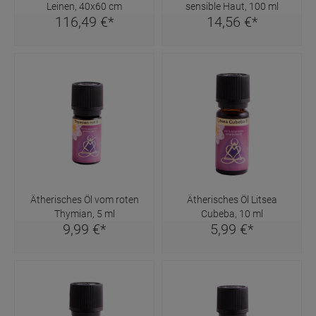
Leinen, 40x60 cm
sensible Haut, 100 ml
116,
49
€
*
14,
56
€
*
Ätherisches Öl vom roten
Ätherisches Öl Litsea
Thymian, 5 ml
Cubeba, 10 ml
9,
99
€
*
5,
99
€
*