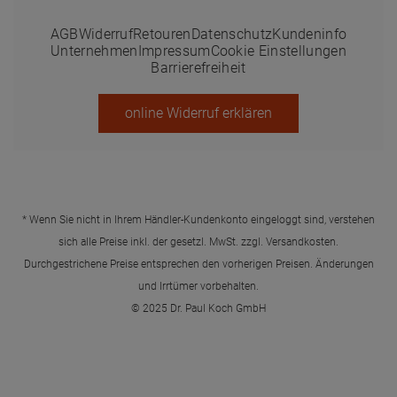
AGB
Widerruf
Retouren
Datenschutz
Kundeninfo
Unternehmen
Impressum
Cookie Einstellungen
Barrierefreiheit
online Widerruf erklären
* Wenn Sie nicht in Ihrem Händler-Kundenkonto eingeloggt sind, verstehen
sich alle Preise inkl. der gesetzl. MwSt. zzgl.
Versandkosten
.
Durchgestrichene Preise entsprechen den vorherigen Preisen. Änderungen
und Irrtümer vorbehalten.
© 2025 Dr. Paul Koch GmbH