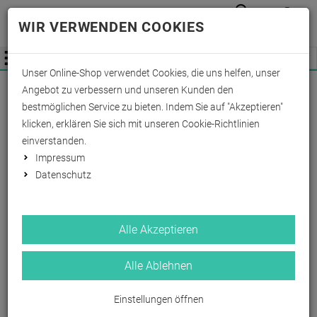
Anmelden
Waren
Merkzettel
0
WIR VERWENDEN COOKIES
aufkla
aufklappen
Fachhändler Information
Menü
Unser Online-Shop verwendet Cookies, die uns helfen, unser
Wichtige Änderung für Fachhändler zum
Angebot zu verbessern und unseren Kunden den
01.09.2026 -
Mehr Informationen hier
bestmöglichen Service zu bieten. Indem Sie auf "Akzeptieren"
klicken, erklären Sie sich mit unseren Cookie-Richtlinien
einverstanden.
Impressum
Datenschutz
Alle Akzeptieren
Alle Ablehnen
Einstellungen öffnen