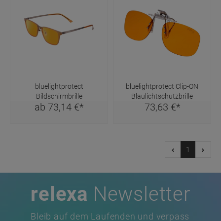
bluelightprotect
bluelightprotect Clip-ON
Bildschirmbrille
Blaulichtschutzbrille
ab
73,
14
€
*
73,
63
€
*
1
relexa
Newsletter
Bleib auf dem Laufenden und verpass