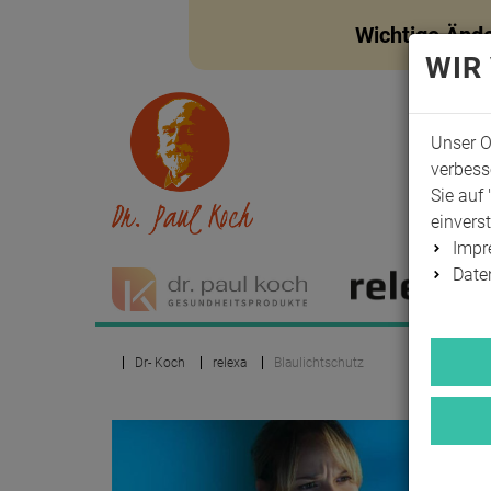
Wichtige Änd
WIR
Unser O
verbess
Sie auf 
einvers
Imp
Date
Dr- Koch
relexa
Blaulichtschutz