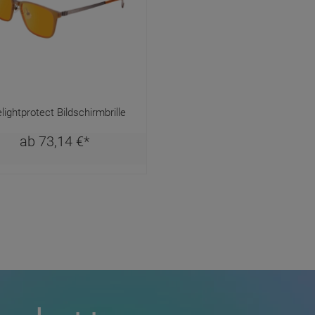
elightprotect Bildschirmbrille
ab
73,
14
€
*