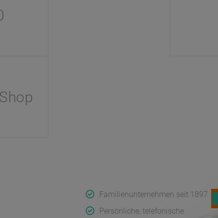
0
 Shop
Koch
Qualität & Service
F
rnehmen
Familienunternehmen seit 1897
uf
Persönliche, telefonische