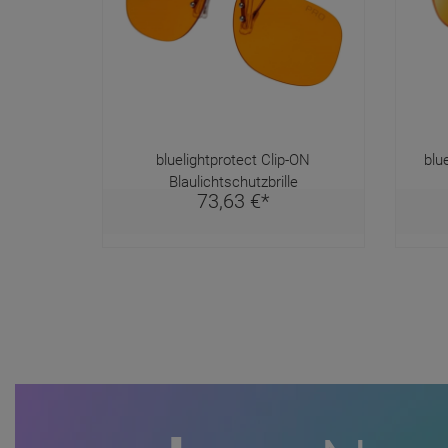
bluelightprotect Clip-ON
blu
Blaulichtschutzbrille
73,
63
€
*