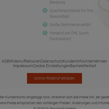
Beratung
Qualitätsprodukte für Ihre
ge Fragen
Gesundheit
Große Sortimentsvielfalt
serklärungen
Versand per DHL (auch
Packstation)
AGB
Widerruf
Retouren
Datenschutz
Kundeninfo
Unternehmen
Impressum
Cookie Einstellungen
Barrierefreiheit
online Widerruf erklären
ler-Kundenkonto eingeloggt sind, verstehen sich alle Preise inkl. der geset
ene Preise entsprechen den vorherigen Preisen. Änderungen und Irrtüme
© 2025 Dr. Paul Koch GmbH