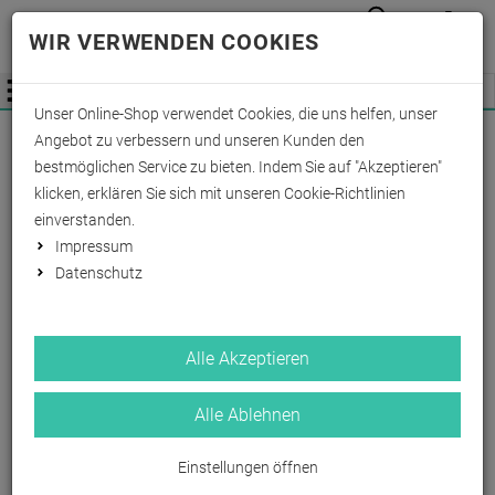
Anmelden
Waren
Merkzettel
0
WIR VERWENDEN COOKIES
aufkla
aufklappen
Fachhändler Information
Menü
Unser Online-Shop verwendet Cookies, die uns helfen, unser
Wichtige Änderung für Fachhändler zum
Angebot zu verbessern und unseren Kunden den
01.09.2026 -
Mehr Informationen hier
bestmöglichen Service zu bieten. Indem Sie auf "Akzeptieren"
klicken, erklären Sie sich mit unseren Cookie-Richtlinien
einverstanden.
Impressum
Datenschutz
Alle Akzeptieren
64
1
Alle Ablehnen
Einstellungen öffnen