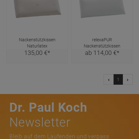
Nackenstützkissen
relexaPUR
Naturlatex
Nackenstützkissen
135,
00
€
*
ab
114,
00
€
*
1
Dr. Paul Koch
Newsletter
Bleib auf dem Laufenden und verpass