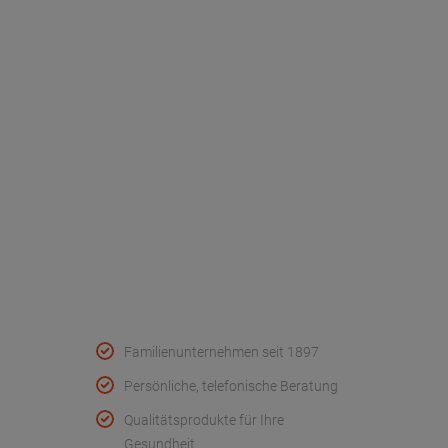
Dr. Paul Koch
Unser Unternehmen
Werksverkauf
Kontakt
FAQ - Häufige Fragen
Wir helfen
Konformitätserklärungen
Qualität & Service
Familienunternehmen seit 1897
Persönliche, telefonische Beratung
Qualitätsprodukte für Ihre
Gesundheit