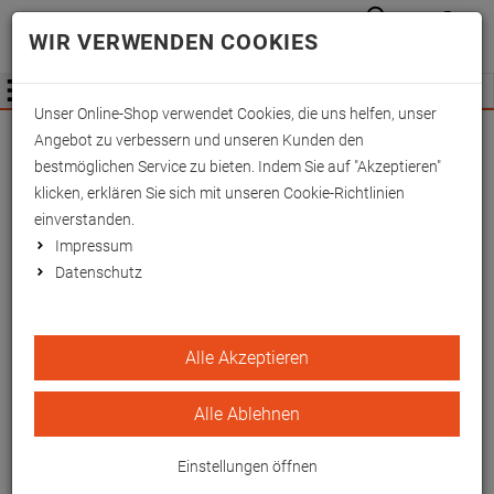
Anmelden
Waren
Merkzettel
0
WIR VERWENDEN COOKIES
aufkla
aufklappen
Fachhändler Information
Menü
Unser Online-Shop verwendet Cookies, die uns helfen, unser
Wichtige Änderung für Fachhändler zum
Angebot zu verbessern und unseren Kunden den
01.09.2026 -
Mehr Informationen hier
bestmöglichen Service zu bieten. Indem Sie auf "Akzeptieren"
klicken, erklären Sie sich mit unseren Cookie-Richtlinien
einverstanden.
Impressum
Datenschutz
Alle Akzeptieren
32
1
Alle Ablehnen
Einstellungen öffnen