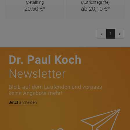
Metallring
(Aufrichtegriffe)
20,
50
€
*
ab
20,
10
€
*
1
Dr. Paul Koch
Newsletter
Bleib auf dem Laufenden und verpass
keine Angebote mehr!
Jetzt
anmelden