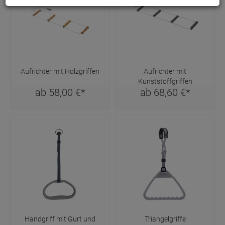
Aufrichter mit Holzgriffen
Aufrichter mit
Kunststoffgriffen
ab
58,
00
€
*
ab
68,
60
€
*
Handgriff mit Gurt und
Triangelgriffe