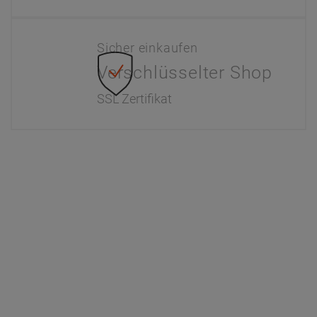
Sicher einkaufen
Verschlüsselter Shop
SSL Zertifikat
Information
Interaktiver Katalog
Downloads
Zahlung & Versand
Newsletter
Händlerinformationen