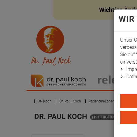
Wichtige Änd
WIR
Unser O
verbess
Sie auf 
einvers
Imp
Date
Dr- Koch
Dr. Paul Koch
Patienten-Lagerung
Lager
DR. PAUL KOCH
(191 ERGEBNISSE)