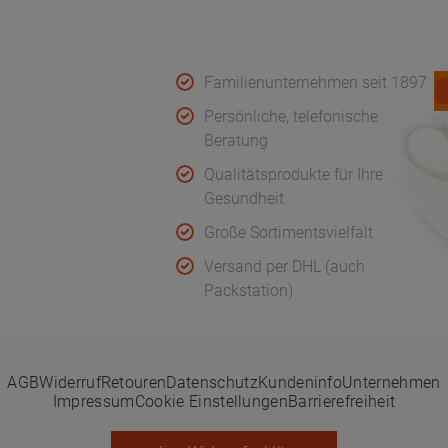
Koch
Qualität & Service
F
rnehmen
Familienunternehmen seit 1897
uf
Persönliche, telefonische
Beratung
Qualitätsprodukte für Ihre
ge Fragen
Gesundheit
Große Sortimentsvielfalt
serklärungen
Versand per DHL (auch
Packstation)
AGB
Widerruf
Retouren
Datenschutz
Kundeninfo
Unternehmen
Impressum
Cookie Einstellungen
Barrierefreiheit