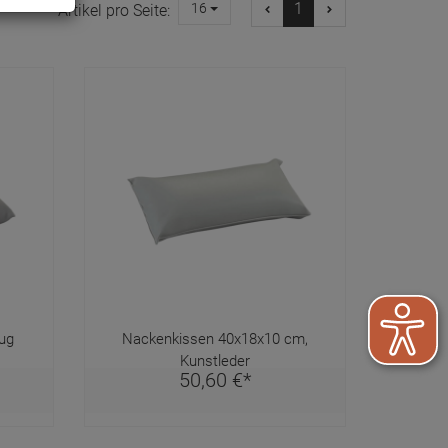
1
16
Artikel pro Seite:
ug
Nackenkissen 40x18x10 cm,
Kunstleder
50,
60
€
*