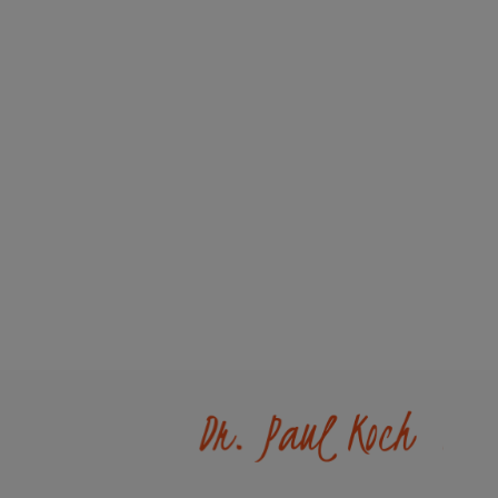
Information
Dr. Paul 
Interaktiver Katalog
Unser Unte
Downloads
Werksverka
Zahlung & Versand
Kontakt
Newsletter
FAQ - Häufi
Händlerinformationen
Wir helfen
Konformität