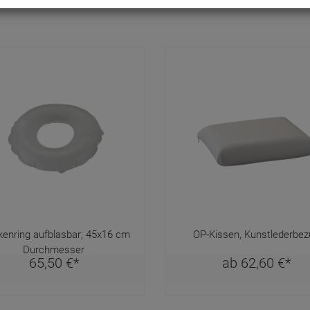
kenring aufblasbar; 45x16 cm
OP-Kissen, Kunstlederbez
Durchmesser
65,
50
€
*
ab
62,
60
€
*