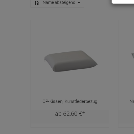
Name absteigend
OP-Kissen, Kunstlederbezug
Na
ab
62,
60
€
*