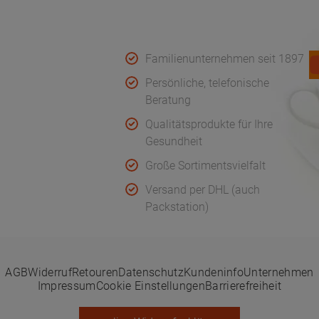
Koch
Qualität & Service
F
rnehmen
Familienunternehmen seit 1897
uf
Persönliche, telefonische
Beratung
Qualitätsprodukte für Ihre
ge Fragen
Gesundheit
Große Sortimentsvielfalt
serklärungen
Versand per DHL (auch
Packstation)
AGB
Widerruf
Retouren
Datenschutz
Kundeninfo
Unternehmen
Impressum
Cookie Einstellungen
Barrierefreiheit