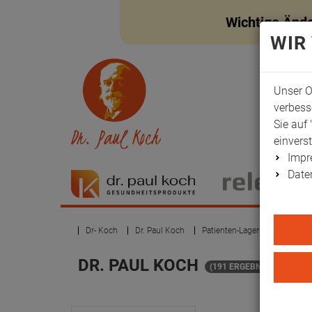
Wichtige Änd
WIR
Unser O
verbess
Sie auf 
einvers
Imp
Date
Dr- Koch
Dr. Paul Koch
Patienten-Lagerung
Lager
DR. PAUL KOCH
(191 ERGEBNISSE)