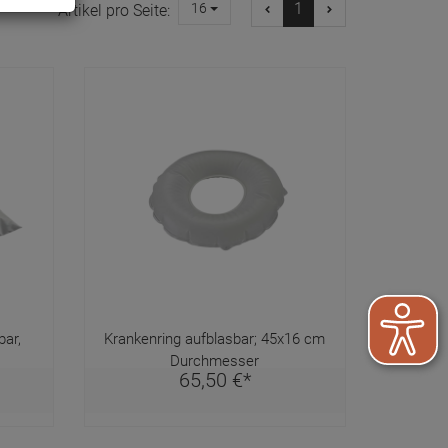
1
16
Artikel pro Seite:
ar,
Krankenring aufblasbar; 45x16 cm
Durchmesser
65,
50
€
*