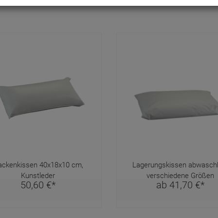
ckenkissen 40x18x10 cm,
Lagerungskissen abwaschb
Kunstleder
verschiedene Größen
50,
60
€
*
ab
41,
70
€
*