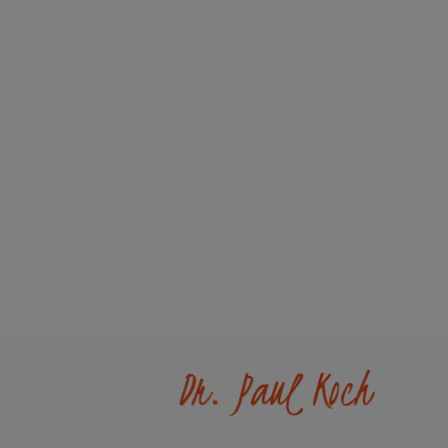
Information
Dr. Paul 
Interaktiver Katalog
Unser Unte
Downloads
Werksverka
Zahlung & Versand
Kontakt
Newsletter
FAQ - Häufi
Händlerinformationen
Wir helfen
Konformität